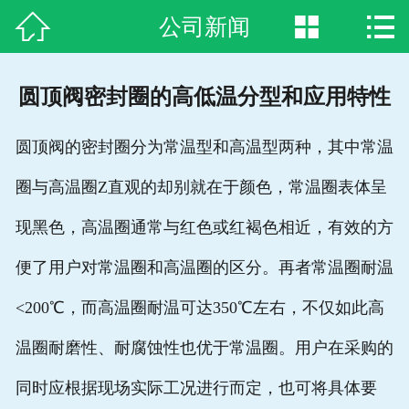



公司新闻
网站首页

关于我们
圆顶阀密封圈的高低温分型和应用特性
新闻资讯
圆顶阀的密封圈分为常温型和高温型两种，其中常温
产品中心
圈与高温圈Z直观的却别就在于颜色，常温圈表体呈
案例展示
现黑色，高温圈通常与红色或红褐色相近，有效的方
生产装备
便了用户对常温圈和高温圈的区分。再者常温圈耐温
合作客户
<200℃，而高温圈耐温可达350℃左右，不仅如此高
温圈耐磨性、耐腐蚀性也优于常温圈。用户在采购的
荣誉资质
同时应根据现场实际工况进行而定，也可将具体要
联系方式